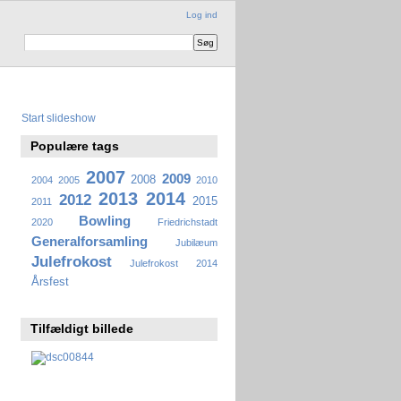
Log ind
Start slideshow
Populære tags
2007
2009
2008
2004
2005
2010
2013
2014
2012
2015
2011
Bowling
2020
Friedrichstadt
Generalforsamling
Jubilæum
Julefrokost
Julefrokost 2014
Årsfest
Tilfældigt billede