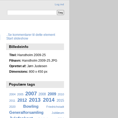
Log ind
..
Se kommentarer til dette element
Start slideshow
Billedeinfo
Titel:
Hanstholm 2009-25
Filnavn:
Hanstholm 2009-25.JPG
Oprettet af:
Jørn Justesen
Dimensions:
800 x 450 px
Populære tags
2007
2009
2008
2004
2005
2010
2013
2014
2012
2015
2011
Bowling
2020
Friedrichstadt
Generalforsamling
Jubilæum