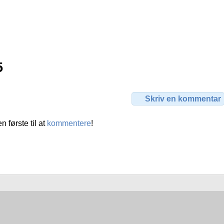
5
Skriv en kommentar
første til at
kommentere
!