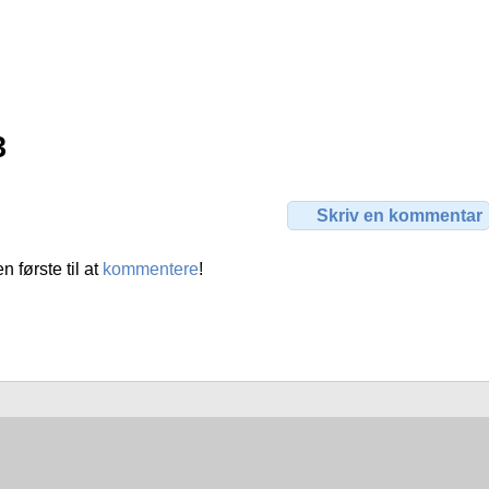
3
Skriv en kommentar
første til at
kommentere
!