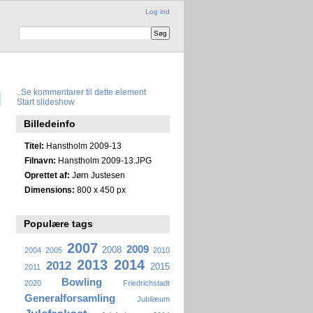
Log ind
..
Se kommentarer til dette element
Start slideshow
Billedeinfo
Titel:
Hanstholm 2009-13
Filnavn:
Hanstholm 2009-13.JPG
Oprettet af:
Jørn Justesen
Dimensions:
800 x 450 px
Populære tags
2007
2009
2008
2004
2005
2010
2013
2014
2012
2015
2011
Bowling
2020
Friedrichstadt
Generalforsamling
Jubilæum