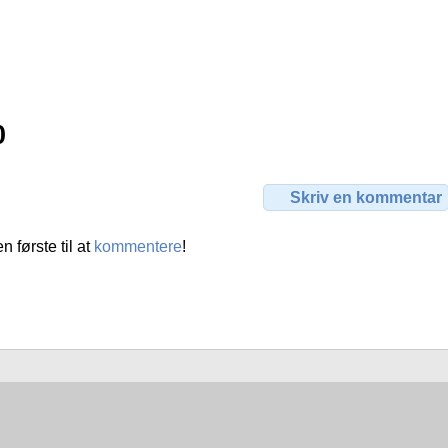
0
Skriv en kommentar
første til at
kommentere
!