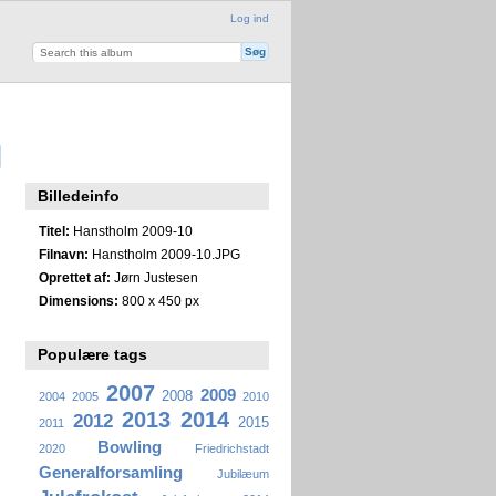
Log ind
Billedeinfo
Titel:
Hanstholm 2009-10
Filnavn:
Hanstholm 2009-10.JPG
Oprettet af:
Jørn Justesen
Dimensions:
800 x 450 px
Populære tags
2007
2009
2008
2004
2005
2010
2013
2014
2012
2015
2011
Bowling
2020
Friedrichstadt
Generalforsamling
Jubilæum